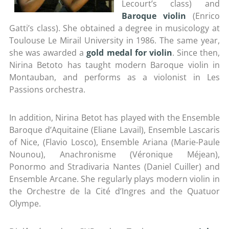
Lecourt’s class) and
Baroque violin
(Enrico
Gatti’s class). She obtained a degree in musicology at
Toulouse Le Mirail University in 1986. The same year,
she was awarded a
gold medal for violin
. Since then,
Nirina Betoto has taught modern Baroque violin in
Montauban, and performs as a violonist in Les
Passions orchestra.
In addition, Nirina Betot has played with the Ensemble
Baroque d’Aquitaine (Eliane Lavail), Ensemble Lascaris
of Nice, (Flavio Losco), Ensemble Ariana (Marie-Paule
Nounou), Anachronisme (Véronique Méjean),
Ponormo and Stradivaria Nantes (Daniel Cuiller) and
Ensemble Arcane. She regularly plays modern violin in
the Orchestre de la Cité d’Ingres and the Quatuor
Olympe.