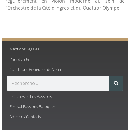
régulièrement en violon moderne au sein de
l’Orchestre de la Cité d’Ingres et du Quatuor Olympe.
Mentions Légales
Plan du site
Conditions Générales de Vente
L'Orchestre Les Passions
Festival Passions Baroques
Adresse / Contacts