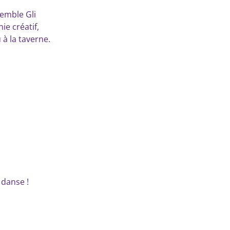
semble Gli
ie créatif,
 à la taverne.
 danse !