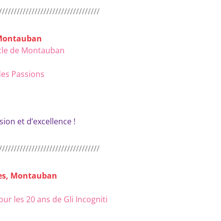
//////////////////////////////////
, Montauban
tacle de Montauban
des Passions
ion et d’excellence !
//////////////////////////////////
ges, Montauban
r les 20 ans de Gli Incogniti