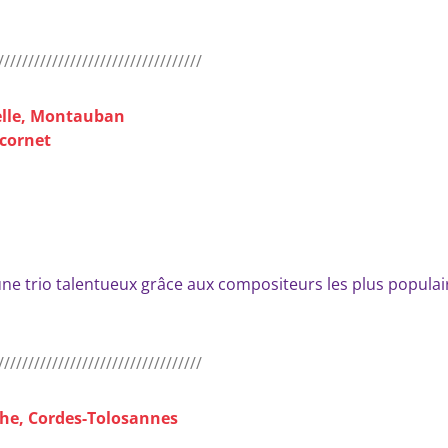
//////////////////////////////////
elle, Montauban
ycornet
ne trio talentueux grâce aux compositeurs les plus populai
//////////////////////////////////
che, Cordes-Tolosannes