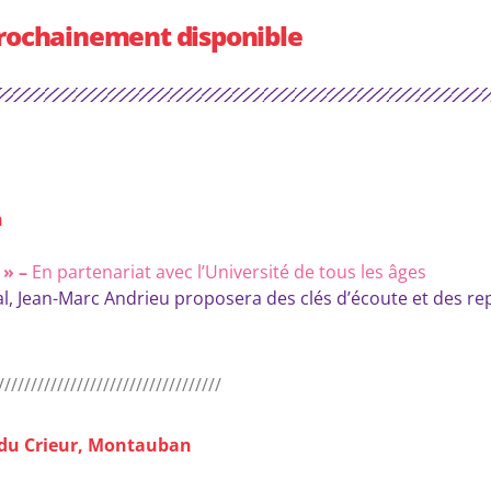
rochainement disponible
n
 » –
En partenariat avec l’Université de tous les âges
val, Jean-Marc Andrieu proposera des clés d’écoute et des re
//////////////////////////////////
n du Crieur, Montauban