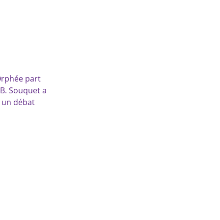
Orphée part
.B. Souquet a
t un débat