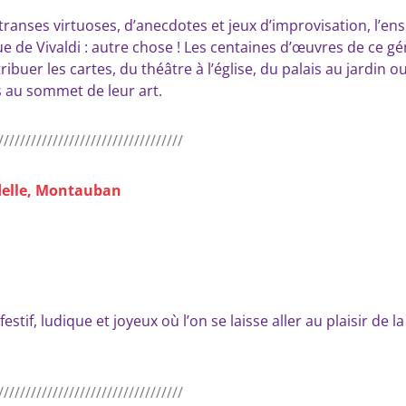
transes virtuoses, d’anecdotes et jeux d’improvisation, l’en
 de Vivaldi : autre chose ! Les centaines d’œuvres de ce gén
er les cartes, du théâtre à l’église, du palais au jardin ou
s au sommet de leur art.
//////////////////////////////////
delle, Montauban
if, ludique et joyeux où l’on se laisse aller au plaisir de la
//////////////////////////////////