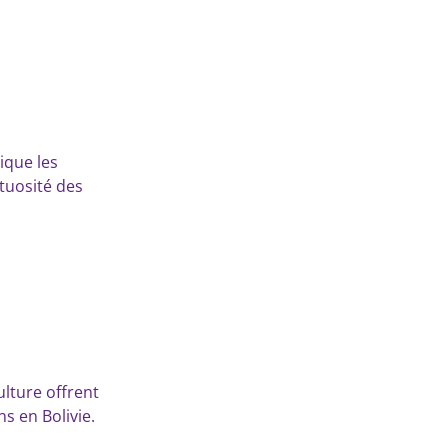
ique les
tuosité des
ulture offrent
ns en Bolivie.