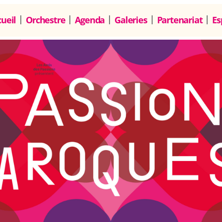
ueil
Orchestre
Agenda
Galeries
Partenariat
Es