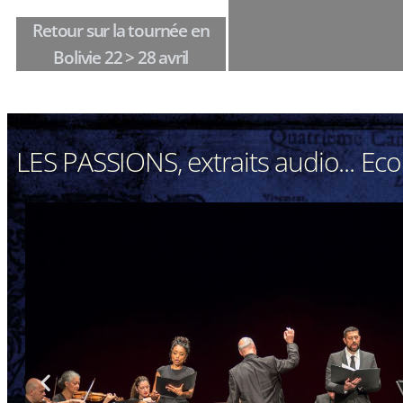
Retour sur la tournée en
Bolivie 22 > 28 avril
LES PASSIONS, extraits audio... Ec