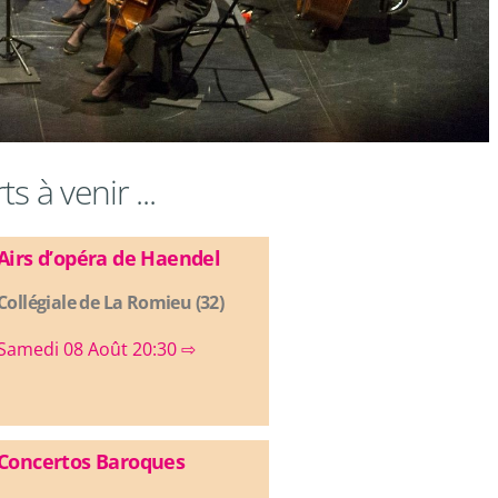
s à venir ...
Airs d’opéra de Haendel
Collégiale de La Romieu (32)
Samedi 08 Août 20:30 ⇨
Concertos Baroques