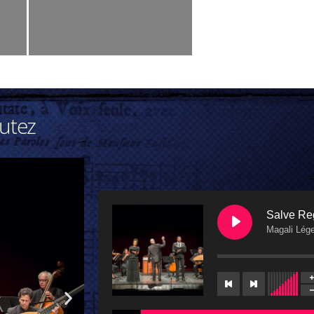
outez
Salve Reg
Magali Lége