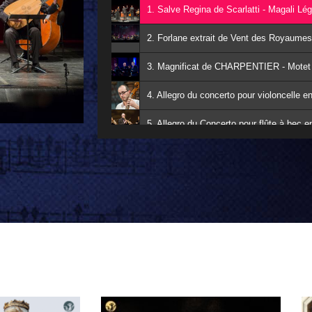
Forlane, ex
de Vent 
Royaum
Jiang Nan, citha
Cliquer ici