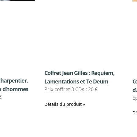
Coffret Jean Gilles : Requiem,
Charpentier.
C
Lamentations et Te Deum
ix d’hommes
Prix coffret 3 CDs : 20 €
d
€
E
Détails du produit »
Dé