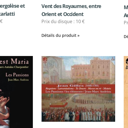
ergolèse et
Vent des Royaumes, entre
M
arlatti
Orient et Occident
A
 €
Prix du disque : 10 €
Pr
Détails du produit »
Dé