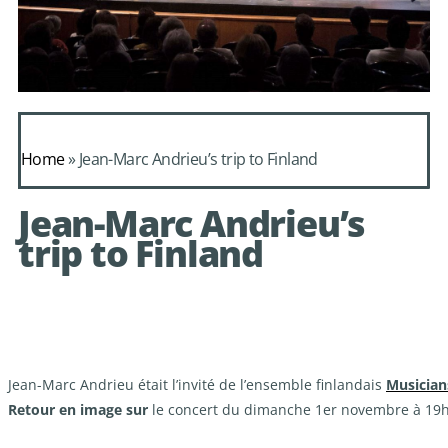
Daphnis et
Alcimadure de
Home
»
Jean-Marc Andrieu’s trip to Finland
Mondonville
Jean-Marc Andrieu’s
avec le choeur de
trip to Finland
chambre Les Eléments
Jean-Marc Andrieu était l’invité de l’ensemble finlandais
Musicians
Retour en image sur
le concert du dimanche 1er novembre à 19h