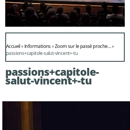
Daphnis et
Alcimadure de
Accueil
»
Informations
»
Zoom sur le passé proche…
»
Mondonville
passions+capitole-salut-vincent+-tu
avec le choeur de
passions+capitole-
chambre Les Eléments
salut-vincent+-tu