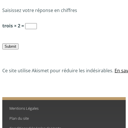
Saisissez votre réponse en chiffres
trois × 2 =
Ce site utilise Akismet pour réduire les indésirables.
En sav
Mentions Légales
Plan du site