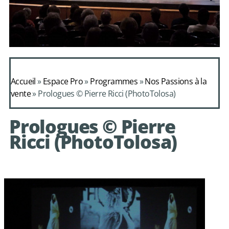
Daphnis et
Alcimadure de
Accueil
»
Espace Pro
»
Programmes
»
Nos Passions à la
Mondonville
vente
»
Prologues © Pierre Ricci (PhotoTolosa)
avec le choeur de
Prologues © Pierre
chambre Les Eléments
Ricci (PhotoTolosa)