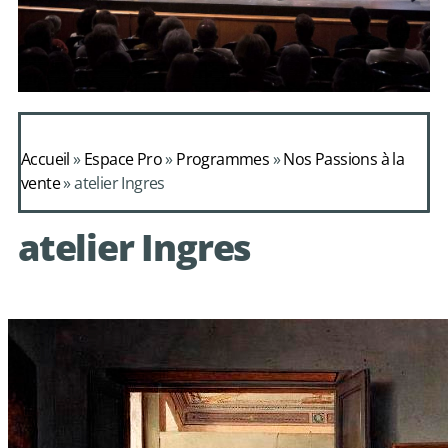
Daphnis et
Alcimadure de
Accueil
»
Espace Pro
»
Programmes
»
Nos Passions à la
Mondonville
vente
»
atelier Ingres
avec le choeur de
atelier Ingres
chambre Les Eléments