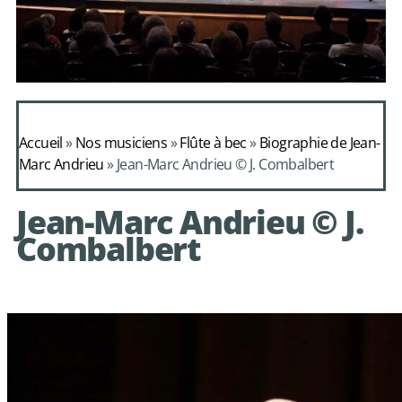
Daphnis et
Alcimadure de
Accueil
»
Nos musiciens
»
Flûte à bec
»
Biographie de Jean-
Mondonville
Marc Andrieu
»
Jean-Marc Andrieu © J. Combalbert
avec le choeur de
Jean-Marc Andrieu © J.
chambre Les Eléments
Combalbert