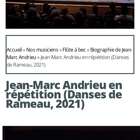
Daphnis et
Alcimadure de
Accueil
»
Nos musiciens
»
Flûte à bec
»
Biographie de Jean-
Mondonville
Marc Andrieu
»
Jean-Marc Andrieu en répétition (Danses
de Rameau, 2021)
avec le choeur de
chambre Les Eléments
Jean-Marc Andrieu en
répétition (Danses de
Rameau, 2021)