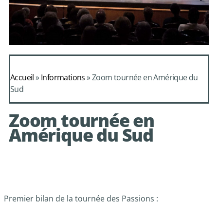
Daphnis et
Alcimadure de
Accueil
»
Informations
»
Zoom tournée en Amérique du
Mondonville
Sud
avec le choeur de
Zoom tournée en
chambre Les Eléments
Amérique du Sud
Premier bilan de la tournée des Passions :