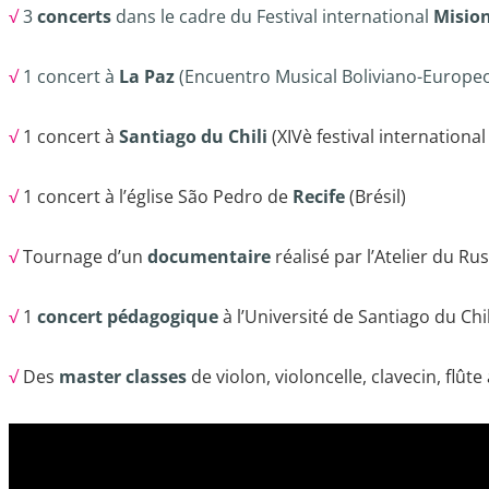
√
3
concerts
dans le cadre du Festival international
Mision
√
1 concert à
La Paz
(Encuentro Musical Boliviano-Europe
√
1 concert à
Santiago du Chili
(XIVè festival internation
√
1 concert à l’église São Pedro de
Recife
(Brésil)
√
Tournage d’un
documentaire
réalisé par l’Atelier du R
√
1
concert pédagogique
à l’Université de Santiago du Chil
√
Des
master classes
de violon, violoncelle, clavecin, flû