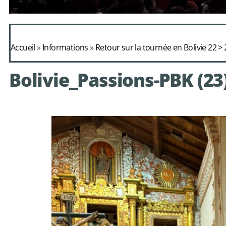
Daphnis et Alc
Accueil
»
Informations
»
Retour sur la tournée en Bolivie 22 > 2
de Mondonv
Bolivie_Passions-PBK (23
avec le choeur de chambre