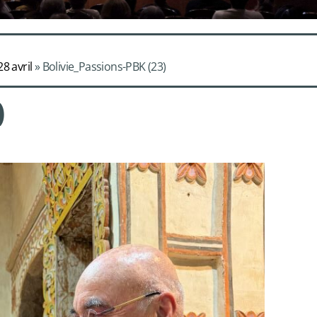
imadure
8 avril
»
Bolivie_Passions-PBK (23)
ille
)
 Les Eléments