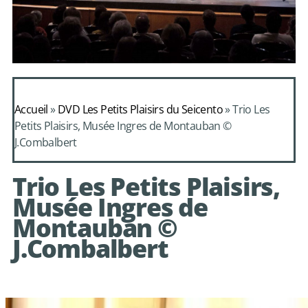
Daphnis et
Alcimadure de
Accueil
»
DVD Les Petits Plaisirs du Seicento
»
Trio Les
Mondonville
Petits Plaisirs, Musée Ingres de Montauban ©
J.Combalbert
avec le choeur de
chambre Les Eléments
Trio Les Petits Plaisirs,
Musée Ingres de
Montauban ©
J.Combalbert