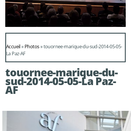
Daphnis et
Alcimadure de
Accueil
»
Photos
»
touornee-marique-du-sud-2014-05-05-
Mondonville
La Paz-AF
avec le choeur de
touornee-marique-du-
chambre Les Eléments
sud-2014-05-05-La Paz-
AF