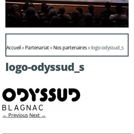
Daphnis et
Alcimadure de
Accueil
»
Partenariat
»
Nos partenaires
»
logo-odyssud_s
Mondonville
logo-odyssud_s
avec le choeur de
chambre Les Eléments
← Previous
Next →