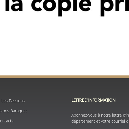
LETTRE D'INFORMATION
e Les Passions
ssions Baroques
Abonnez-vous à notre lettre d’in
Contacts
département et votre courriel da