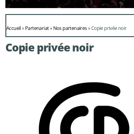
Daphnis et Alc
Accueil
»
Partenariat
»
Nos partenaires
»
Copie privée noir
de Mondonv
Copie privée noir
avec le choeur de chambre