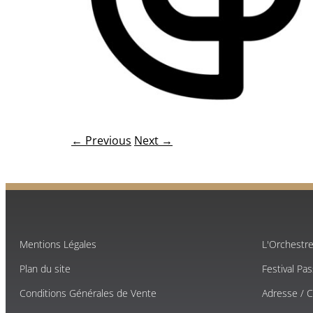
← Previous
Next →
Mentions Légales
L'Orchestr
Plan du site
Festival Pa
Conditions Générales de Vente
Adresse / 