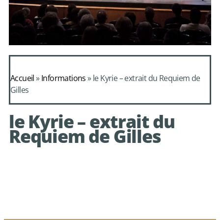
Daphnis et
Alcimadure de
Accueil
»
Informations
»
le Kyrie – extrait du Requiem de
Mondonville
Gilles
avec le choeur de
le Kyrie – extrait du
chambre Les Eléments
Requiem de Gilles