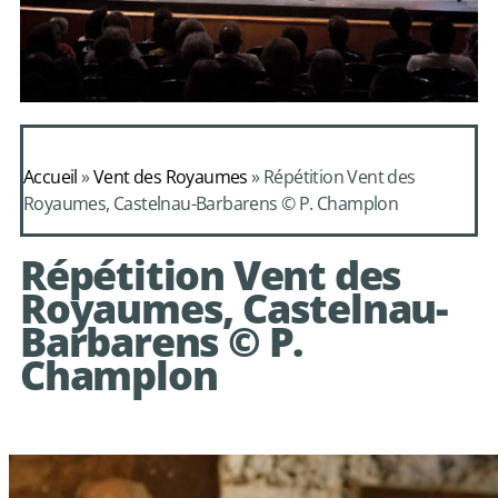
Daphnis et
Alcimadure de
Accueil
»
Vent des Royaumes
»
Répétition Vent des
Mondonville
Royaumes, Castelnau-Barbarens © P. Champlon
avec le choeur de
Répétition Vent des
chambre Les Eléments
Royaumes, Castelnau-
Barbarens © P.
Champlon