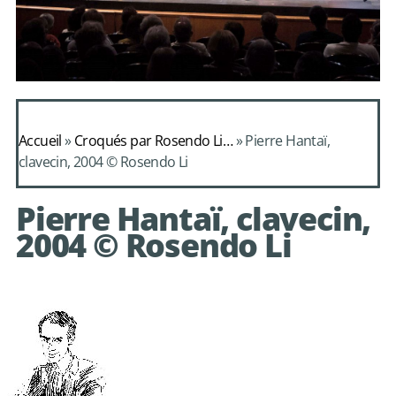
Daphnis et
Alcimadure de
Accueil
»
Croqués par Rosendo Li…
»
Pierre Hantaï,
Mondonville
clavecin, 2004 © Rosendo Li
avec le choeur de
Pierre Hantaï, clavecin,
chambre Les Eléments
2004 © Rosendo Li