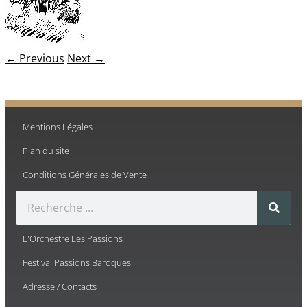
← Previous
Next →
Mentions Légales
Plan du site
Conditions Générales de Vente
L'Orchestre Les Passions
Festival Passions Baroques
Adresse / Contacts