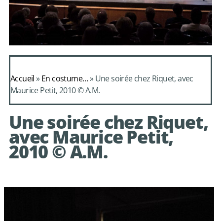
Daphnis et
Alcimadure de
Accueil
»
En costume…
»
Une soirée chez Riquet, avec
Mondonville
Maurice Petit, 2010 © A.M.
avec le choeur de
Une soirée chez Riquet,
chambre Les Eléments
avec Maurice Petit,
2010 © A.M.