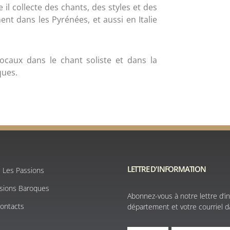
e il collecte des chants, des styles et des
nt dans les Pyrénées, et aussi en Italie
ocaux dans le chant soliste et dans la
ques.
LETTRE D'INFORMATION
e Les Passions
ssions Baroques
Abonnez-vous à notre lettre d’in
Contacts
département et votre courriel da