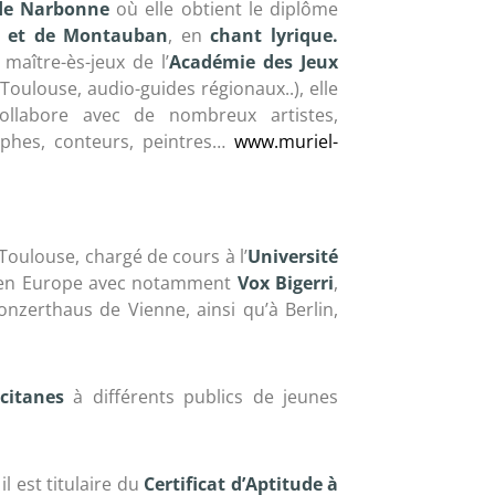
 de Narbonne
où elle obtient le diplôme
nt et de Montauban
, en
chant lyrique.
, maître-ès-jeux de l’
Académie des Jeux
 Toulouse, audio-guides régionaux..), elle
ollabore avec de nombreux artistes,
aphes, conteurs, peintres…
www.muriel-
oulouse, chargé de cours à l’
Université
s en Europe avec notamment
Vox Bigerri
,
onzerthaus de Vienne, ainsi qu’à Berlin,
citanes
à différents publics de jeunes
l est titulaire du
Certificat d’Aptitude à