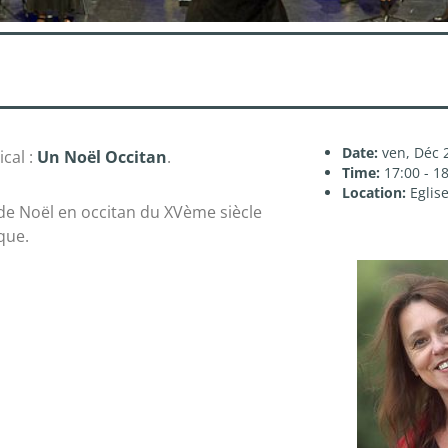
Date:
ven, Déc 
cal :
Un Noël Occitan
.
Time:
17:00 - 1
Location:
Eglis
 de Noël en occitan du XVème siècle
que.