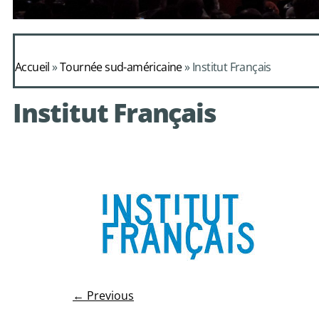
Daphnis et Alc
Accueil
»
Tournée sud-américaine
»
Institut Français
de Mondonv
Institut Français
avec le choeur de chambre
← Previous