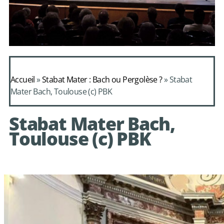
Daphnis et
Alcimadure de
Accueil
»
Stabat Mater : Bach ou Pergolèse ?
»
Stabat
Mondonville
Mater Bach, Toulouse (c) PBK
avec le choeur de
Stabat Mater Bach,
chambre Les Eléments
Toulouse (c) PBK