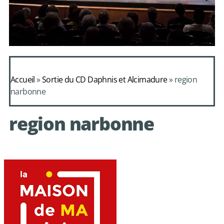
Daphnis et
Alcimadure de
Accueil
»
Sortie du CD Daphnis et Alcimadure
»
region
Mondonville
narbonne
avec le choeur de
region narbonne
chambre Les Eléments