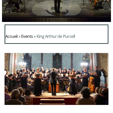
Accueil
»
Events
»
King Arthur de Purcell