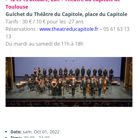
Toulouse
Guichet du Théâtre du Capitole, place du Capitole
Tarifs : 30 € / 10 € pour les -27 ans
Réservations :
www.theatreducapitole.fr
– 05 61 63 13
13
Du mardi au samedi de 11h à 18h
Date:
sam, Oct 01, 2022
Time:
20:30 - 22:30