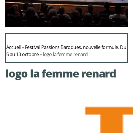
Daphnis et
Alcimadure de
Accueil
»
Festival Passions Baroques, nouvelle formule. Du
Mondonville
5 au 13 octobre
»
logo la femme renard
avec le choeur de
logo la femme renard
chambre Les Eléments