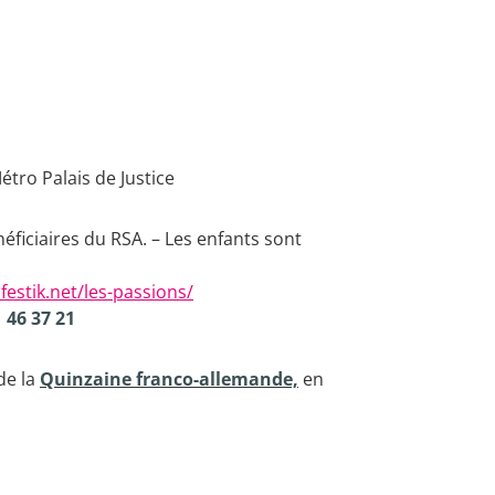
étro Palais de Justice
énéficiaires du RSA. – Les enfants sont
e.festik.net/les-passions/
 46 37 21
de la
Quinzaine franco-allemande,
e
n