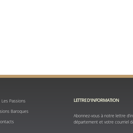
LETTRE D'INFORMATION
e Les Passions
ssions Baroques
Abonnez-vous à notre lettre d’in
Contacts
département et votre courriel da