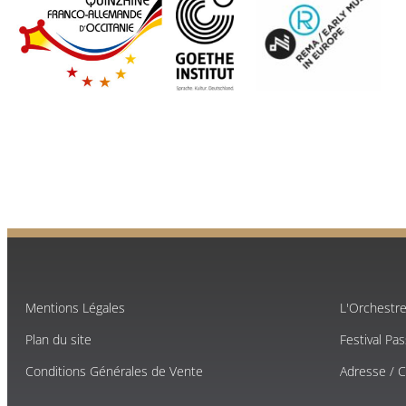
Mentions Légales
L'Orchestr
Plan du site
Festival Pa
Conditions Générales de Vente
Adresse / 