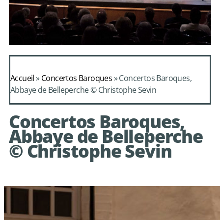
Daphnis et
Alcimadure de
Accueil
»
Concertos Baroques
»
Concertos Baroques,
Mondonville
Abbaye de Belleperche © Christophe Sevin
avec le choeur de
Concertos Baroques,
chambre Les Eléments
Abbaye de Belleperche
© Christophe Sevin