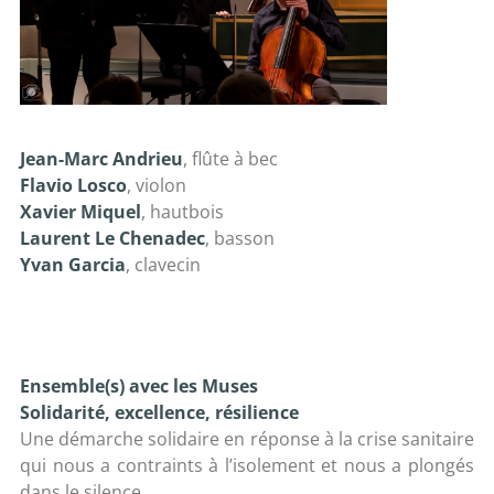
Jean-Marc Andrieu
, flûte à bec
Flavio Losco
, violon
Xavier Miquel
, hautbois
Laurent Le Chenadec
, basson
Yvan Garcia
, clavecin
Ensemble(s) avec les Muses
Solidarité, excellence, résilience
Une démarche solidaire en réponse à la crise sanitaire
qui nous a contraints à l’isolement et nous a plongés
dans le silence.