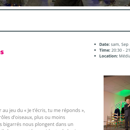
Date:
sam, Sep 
es
Time:
20:30 - 2
Location:
Média
l
u jeu du « Je t’écris, tu me réponds »,
rôles d’oiseaux, plus ou moins
s bigarrés nous plongent dans un