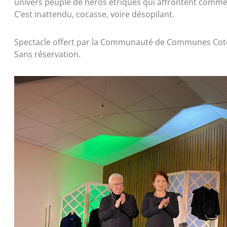
univers peuplé de héros étriqués qui affrontent comme il
C’est inattendu, cocasse, voire désopilant.
Spectacle offert par la Communauté de Communes Cotea
Sans réservation.