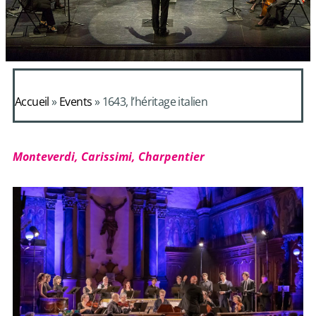
Accueil
»
Events
»
1643, l’héritage italien
Monteverdi, Carissimi, Charpentier