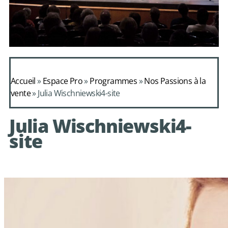
Daphnis et
Alcimadure de
Accueil
»
Espace Pro
»
Programmes
»
Nos Passions à la
Mondonville
vente
»
Julia Wischniewski4-site
avec le choeur de
Julia Wischniewski4-
chambre Les Eléments
site