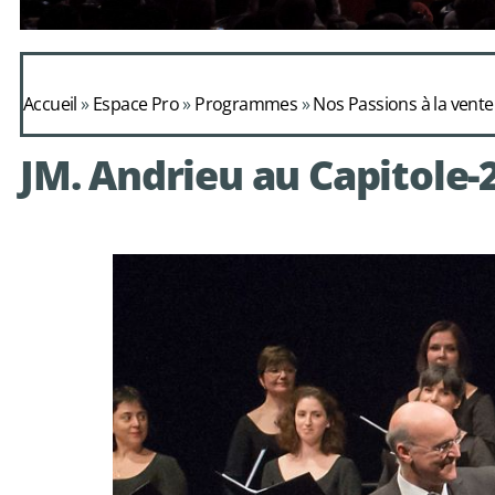
Daphnis et Alc
Accueil
»
Espace Pro
»
Programmes
»
Nos Passions à la vente
de Mondonv
JM. Andrieu au Capitole-
avec le choeur de chambre