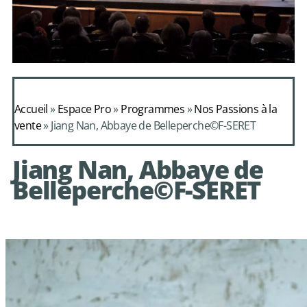
Daphnis et
Alcimadure de
Accueil
»
Espace Pro
»
Programmes
»
Nos Passions à la
Mondonville
vente
»
Jiang Nan, Abbaye de Belleperche©F-SERET
avec le choeur de
Jiang Nan, Abbaye de
chambre Les Eléments
Belleperche©F-SERET