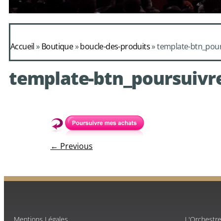
Daphnis et Alc
Accueil
»
Boutique
»
boucle-des-produits
»
template-btn_pou
de Mondonv
template-btn_poursuivr
avec le choeur de chambre
← Previous
Mentions Légales
L'Orchestr