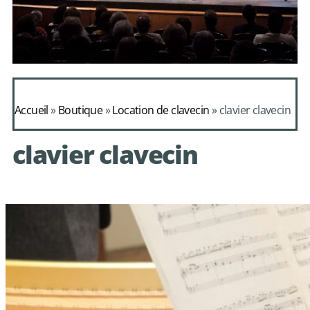
Daphnis et
Alcimadure de
Accueil
»
Boutique
»
Location de clavecin
»
clavier clavecin
Mondonville
clavier clavecin
avec le choeur de
chambre Les Eléments