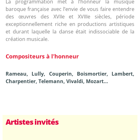
La programmation met à l’honneur la musique
baroque française avec l’envie de vous faire entendre
des œuvres des XVIIe et XVIIIe siècles, période
exceptionnellement riche en productions artistiques
et durant laquelle la danse était indissociable de la
création musicale.
Compositeurs
à l’honneur
Rameau, Lully, Couperin, Boismortier, Lambert,
Charpentier, Telemann, Vivaldi, Mozart…
Artistes invités
Matthieu Mégévand © Sébastien
Pauline Lacambra © Emmanuel
Compagnie Fêtes galantes
Yasuko Uyama-Bouvard
Ensemble Lyra © Barbara Olmos
Nathalie Vinot (comédienne)
Etienne Mangot (gambiste)
Yvan Garcia (claveciniste)
Flavio Losco (violoniste)
Jean-Marc Andrieu
Monique Zanetti