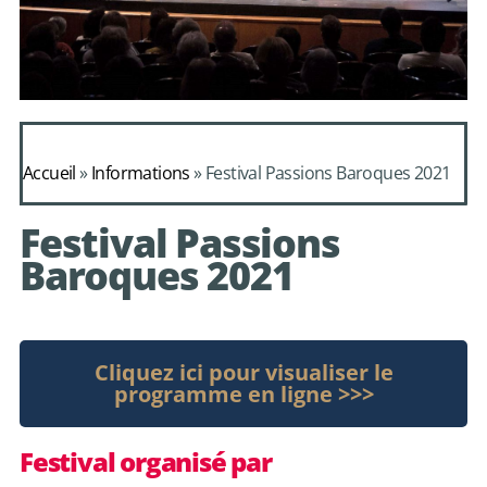
Daphnis et
Alcimadure de
Accueil
»
Informations
»
Festival Passions Baroques 2021
Mondonville
Festival Passions
avec le choeur de
Baroques 2021
chambre Les Eléments
Cliquez ici pour visualiser le
programme en ligne >>>
Festival organisé par