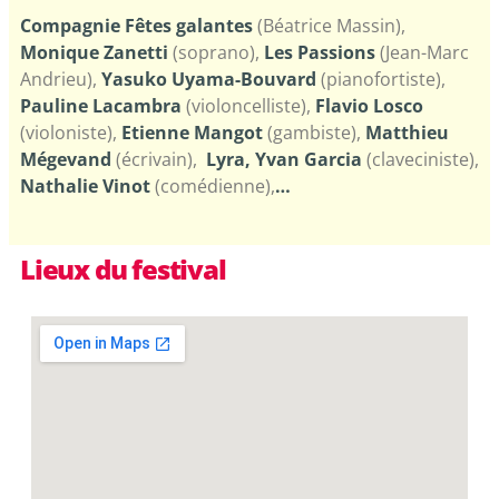
Agnetti / Flammarion
(Béatrice Massin)
(pianofortiste)
Jacques
Compagnie Fêtes galantes
(Béatrice Massin),
Monique Zanetti
(soprano),
Les Passions
(Jean-Marc
Andrieu),
Yasuko Uyama-Bouvard
(pianofortiste),
Pauline Lacambra
(violoncelliste),
Flavio Losco
(violoniste),
Etienne Mangot
(gambiste),
Matthieu
Mégevand
(écrivain),
Lyra,
Yvan Garcia
(claveciniste),
Nathalie Vinot
(comédienne),
…
Lieux du festival