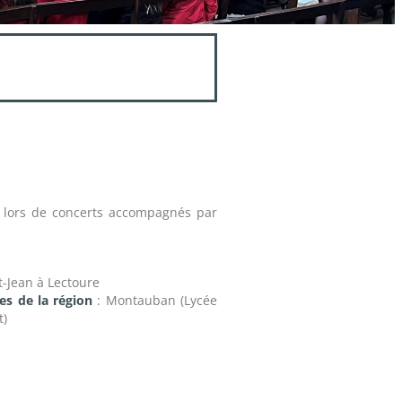
té lors de concerts accompagnés par
-Jean à Lectoure
ées de la région
: Montauban (Lycée
t)