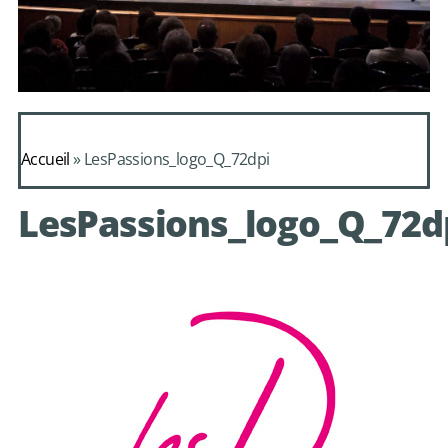
Daphnis et
Alcimadure de
Accueil
»
LesPassions_logo_Q_72dpi
Mondonville
LesPassions_logo_Q_72d
avec le choeur de
chambre Les Eléments