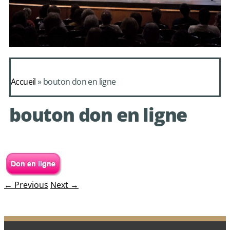
Daphnis et
Alcimadure de
Accueil
»
bouton don en ligne
Mondonville
bouton don en ligne
avec le choeur de
chambre Les Eléments
← Previous
Next →