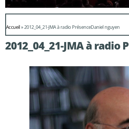
Daphnis et Alc
Accueil
»
2012_04_21-JMA à radio PrésenceDaniel nguyen
de Mondonv
2012_04_21-JMA à radio 
avec le choeur de chambre