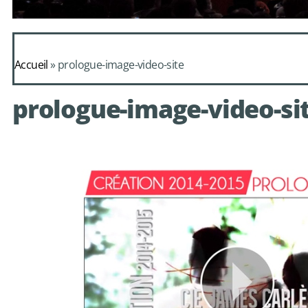
Daphnis et Alc
Accueil
»
prologue-image-video-site
de Mondonv
prologue-image-video-si
avec le choeur de chambre