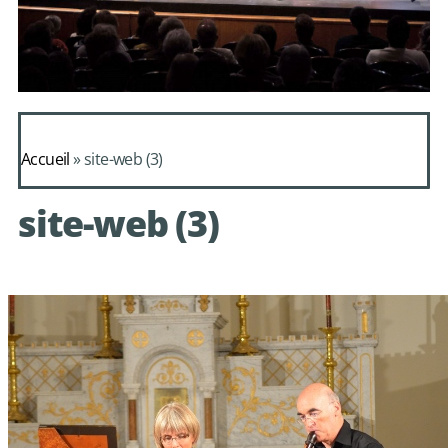
Daphnis et
Alcimadure de
Accueil
»
site-web (3)
Mondonville
site-web (3)
avec le choeur de
chambre Les Eléments