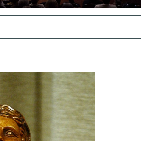
imadure
ille
 Les Eléments