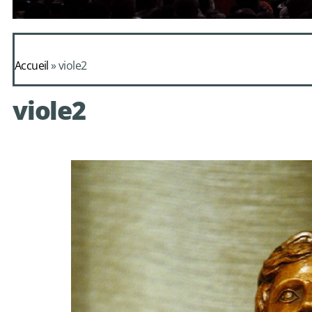
Daphnis et Alc
Accueil
»
viole2
de Mondonv
viole2
avec le choeur de chambre