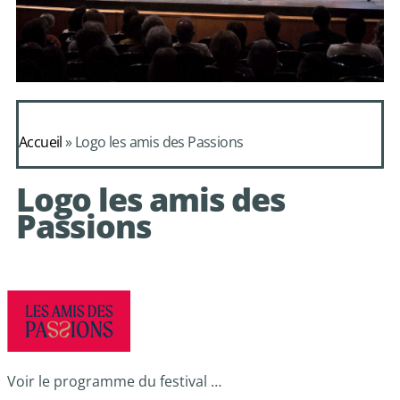
Daphnis et
Alcimadure de
Accueil
»
Logo les amis des Passions
Mondonville
Logo les amis des
avec le choeur de
Passions
chambre Les Eléments
Voir le programme du festival …