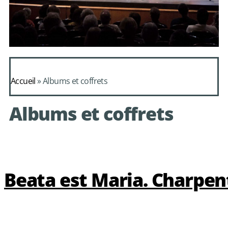
Daphnis et
Alcimadure de
Accueil
»
Albums et coffrets
Mondonville
Albums et coffrets
avec le choeur de
chambre Les Eléments
Beata est Maria. Charpen