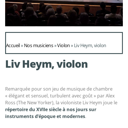
Daphnis et
Alcimadure de
Accueil
»
Nos musiciens
»
Violon
»
Liv Heym, violon
Mondonville
Liv Heym, violon
avec le choeur de
chambre Les Eléments
Remarquée pour son jeu de musique de chambre
« élégant et sensuel, turbulent avec goût » par Alex
Ross (The New Yorker), la violoniste Liv Heym joue le
répertoire du XVIIe siècle à nos jours sur
instruments d’époque et modernes
.