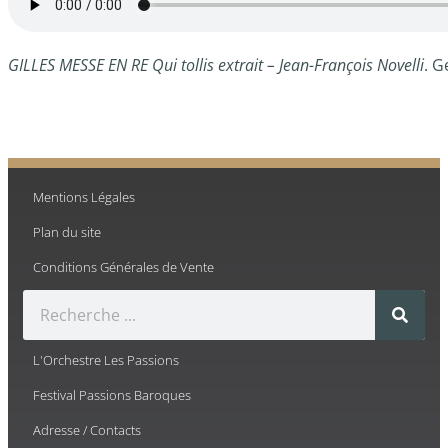
GILLES MESSE EN RE Qui tollis extrait – Jean-François Novelli
. G
Mentions Légales
Plan du site
Conditions Générales de Vente
L'Orchestre Les Passions
Festival Passions Baroques
Adresse / Contacts