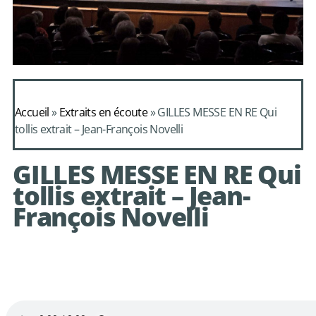
Daphnis et
Alcimadure de
Accueil
»
Extraits en écoute
»
GILLES MESSE EN RE Qui
Mondonville
tollis extrait – Jean-François Novelli
avec le choeur de
GILLES MESSE EN RE Qui
chambre Les Eléments
tollis extrait – Jean-
François Novelli