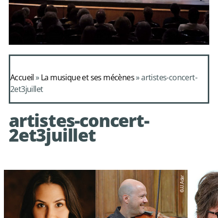
Daphnis et
Alcimadure de
Accueil
»
La musique et ses mécènes
»
artistes-concert-
Mondonville
2et3juillet
avec le choeur de
artistes-concert-
chambre Les Eléments
2et3juillet