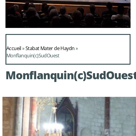
Daphnis et
Alcimadure de
Accueil
»
Stabat Mater de Haydn
»
Mondonville
Monflanquin(c)SudOuest
avec le choeur de
Monflanquin(c)SudOues
chambre Les Eléments